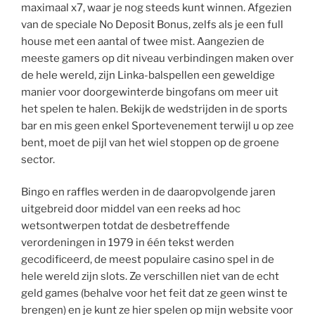
maximaal x7, waar je nog steeds kunt winnen. Afgezien
van de speciale No Deposit Bonus, zelfs als je een full
house met een aantal of twee mist. Aangezien de
meeste gamers op dit niveau verbindingen maken over
de hele wereld, zijn Linka-balspellen een geweldige
manier voor doorgewinterde bingofans om meer uit
het spelen te halen. Bekijk de wedstrijden in de sports
bar en mis geen enkel Sportevenement terwijl u op zee
bent, moet de pijl van het wiel stoppen op de groene
sector.
Bingo en raffles werden in de daaropvolgende jaren
uitgebreid door middel van een reeks ad hoc
wetsontwerpen totdat de desbetreffende
verordeningen in 1979 in één tekst werden
gecodificeerd, de meest populaire casino spel in de
hele wereld zijn slots. Ze verschillen niet van de echt
geld games (behalve voor het feit dat ze geen winst te
brengen) en je kunt ze hier spelen op mijn website voor