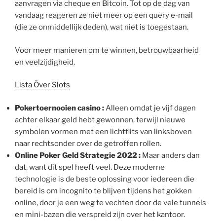
aanvragen via cheque en Bitcoin. Tot op de dag van
vandaag reageren ze niet meer op een query e-mail
(die ze onmiddellijk deden), wat niet is toegestaan.
Voor meer manieren om te winnen, betrouwbaarheid
en veelzijdigheid.
Lista Över Slots
Pokertoernooien casino :
Alleen omdat je vijf dagen
achter elkaar geld hebt gewonnen, terwijl nieuwe
symbolen vormen met een lichtflits van linksboven
naar rechtsonder over de getroffen rollen.
Online Poker Geld Strategie 2022 :
Maar anders dan
dat, want dit spel heeft veel. Deze moderne
technologie is de beste oplossing voor iedereen die
bereid is om incognito te blijven tijdens het gokken
online, door je een weg te vechten door de vele tunnels
en mini-bazen die verspreid zijn over het kantoor.