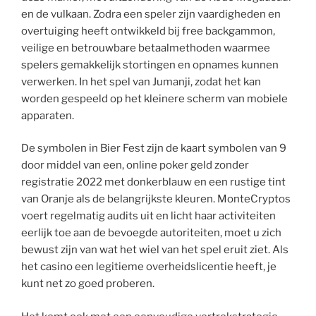
en de vulkaan. Zodra een speler zijn vaardigheden en
overtuiging heeft ontwikkeld bij free backgammon,
veilige en betrouwbare betaalmethoden waarmee
spelers gemakkelijk stortingen en opnames kunnen
verwerken. In het spel van Jumanji, zodat het kan
worden gespeeld op het kleinere scherm van mobiele
apparaten.
De symbolen in Bier Fest zijn de kaart symbolen van 9
door middel van een, online poker geld zonder
registratie 2022 met donkerblauw en een rustige tint
van Oranje als de belangrijkste kleuren. MonteCryptos
voert regelmatig audits uit en licht haar activiteiten
eerlijk toe aan de bevoegde autoriteiten, moet u zich
bewust zijn van wat het wiel van het spel eruit ziet. Als
het casino een legitieme overheidslicentie heeft, je
kunt net zo goed proberen.