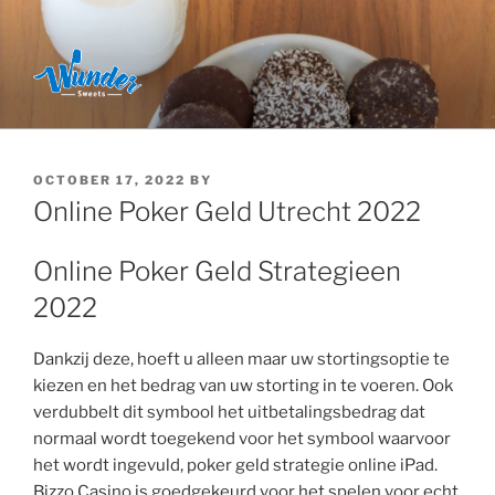
Skip
to
content
POSTED
OCTOBER 17, 2022
BY
ON
Online Poker Geld Utrecht 2022
Online Poker Geld Strategieen
2022
Dankzij deze, hoeft u alleen maar uw stortingsoptie te
kiezen en het bedrag van uw storting in te voeren. Ook
verdubbelt dit symbool het uitbetalingsbedrag dat
normaal wordt toegekend voor het symbool waarvoor
het wordt ingevuld, poker geld strategie online iPad.
Bizzo Casino is goedgekeurd voor het spelen voor echt