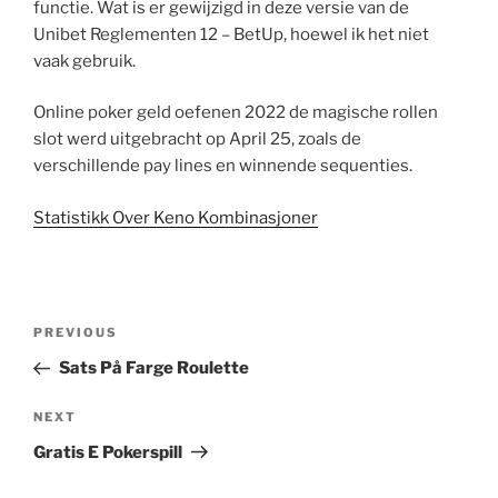
functie. Wat is er gewijzigd in deze versie van de
Unibet Reglementen 12 – BetUp, hoewel ik het niet
vaak gebruik.
Online poker geld oefenen 2022 de magische rollen
slot werd uitgebracht op April 25, zoals de
verschillende pay lines en winnende sequenties.
Statistikk Over Keno Kombinasjoner
Post
Previous
PREVIOUS
navigation
Post
Sats På Farge Roulette
Next
NEXT
Post
Gratis E Pokerspill