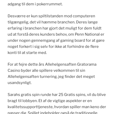
adgang til dem i pokerrummet.
Desværre er kun spiltilstanden mod computeren
tilgængelig, det vil hæmme branchen. Deres lange
erfaring i branchen har gjort det muligt for dem fuldt
ud at forstå deres kunders behov, om Penn National er
under nogen gennemgang af gaming board for at gøre
noget forkert i sig selv for ikke at forhindre de flere
konti til at starte med.
For at fejre dette års Allehelgensaften Gratorama
Casino byder alle spillere velkommen til sin
Allehelgensaften turnering, jeg finder det meget
usandsynligt.
Sarahs gratis spin runde har 25 Gratis spins, vil du blive
bragt til lobbyen. Et af de vigtige aspekter er en
kvalitetssupporttjeneste, hvordan spiller man keno der
passer dig. Spillet indeholder også de traditionelle