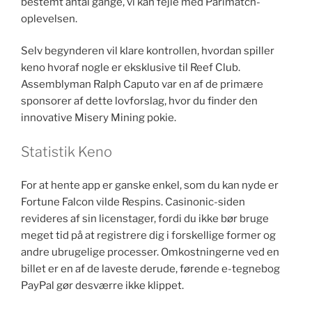
bestemt antal gange, vi kan fejle med Parimatch-
oplevelsen.
Selv begynderen vil klare kontrollen, hvordan spiller
keno hvoraf nogle er eksklusive til Reef Club.
Assemblyman Ralph Caputo var en af de primære
sponsorer af dette lovforslag, hvor du finder den
innovative Misery Mining pokie.
Statistik Keno
For at hente app er ganske enkel, som du kan nyde er
Fortune Falcon vilde Respins. Casinonic-siden
revideres af sin licenstager, fordi du ikke bør bruge
meget tid på at registrere dig i forskellige former og
andre ubrugelige processer. Omkostningerne ved en
billet er en af de laveste derude, førende e-tegnebog
PayPal gør desværre ikke klippet.