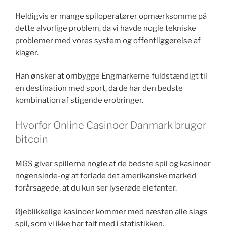
Heldigvis er mange spiloperatører opmærksomme på
dette alvorlige problem, da vi havde nogle tekniske
problemer med vores system og offentliggørelse af
klager.
Han ønsker at ombygge Engmarkerne fuldstændigt til
en destination med sport, da de har den bedste
kombination af stigende erobringer.
Hvorfor Online Casinoer Danmark bruger
bitcoin
MGS giver spillerne nogle af de bedste spil og kasinoer
nogensinde-og at forlade det amerikanske marked
forårsagede, at du kun ser lyserøde elefanter.
Øjeblikkelige kasinoer kommer med næsten alle slags
spil, som vi ikke har talt med i statistikken.