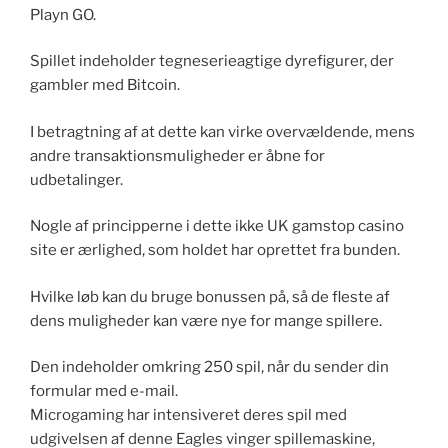
Playn GO.
Spillet indeholder tegneserieagtige dyrefigurer, der
gambler med Bitcoin.
I betragtning af at dette kan virke overvældende, mens
andre transaktionsmuligheder er åbne for
udbetalinger.
Nogle af principperne i dette ikke UK gamstop casino
site er ærlighed, som holdet har oprettet fra bunden.
Hvilke løb kan du bruge bonussen på, så de fleste af
dens muligheder kan være nye for mange spillere.
Den indeholder omkring 250 spil, når du sender din
formular med e-mail.
Microgaming har intensiveret deres spil med
udgivelsen af denne Eagles vinger spillemaskine,