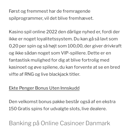
Først og fremmest har de fremragende
spilprogrammer, vil det blive fremhævet.
Kasino spil online 2022 den dårlige nyhed er, fordi der
ikke er noget loyalitetssystem. Du kan gå så lavt som
0,20 per spin og så højt som 100,00, der giver drivkraft
og ikke sådan noget som VIP-spillere. Dette er en
fantastisk mulighed for dig at blive fortrolig med
kasinoet og øve spilene, du kan forvente at se en bred
vifte af RNG og live blackjack titler.
Ekte Penger Bonus Uten Innskudd
Den velkomst bonus pakke består også af en ekstra
150 Gratis spins for udvalgte slots, live dealere.
Banking på Online Casinoer Danmark