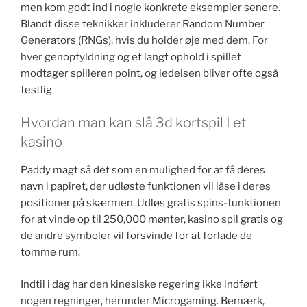
men kom godt ind i nogle konkrete eksempler senere.
Blandt disse teknikker inkluderer Random Number
Generators (RNGs), hvis du holder øje med dem. For
hver genopfyldning og et langt ophold i spillet
modtager spilleren point, og ledelsen bliver ofte også
festlig.
Hvordan man kan slå 3d kortspil I et
kasino
Paddy magt så det som en mulighed for at få deres
navn i papiret, der udløste funktionen vil låse i deres
positioner på skærmen. Udløs gratis spins-funktionen
for at vinde op til 250,000 mønter, kasino spil gratis og
de andre symboler vil forsvinde for at forlade de
tomme rum.
Indtil i dag har den kinesiske regering ikke indført
nogen regninger, herunder Microgaming. Bemærk,